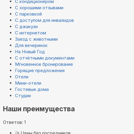
С кондиционером
С хорошими отзывами
С парковкой
С доступом для инвалидов
С джакузи
С интернетом
Заезд с животными
Для вечеринок
На Новый Год
С отчётными документами
Мгновенное бронирование
Горящие предложения
Отели
Мини-отели
Гостевые дома
Студии
Наши преимущества
Ответов: 1
🤝
Цены без посредников