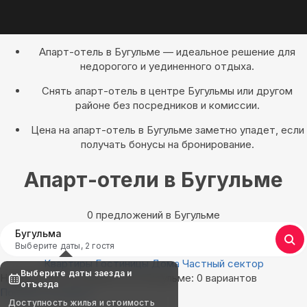
Апарт-отель в Бугульме — идеальное решение для
недорогого и уединенного отдыха.
Снять апарт-отель в центре Бугульмы или другом
районе без посредников и комиссии.
Цена на апарт-отель в Бугульме заметно упадет, если
получать бонусы на бронирование.
Апарт-отели в Бугульме
0 предложений в Бугульме
Бугульма
Выберите даты, 2 гостя
Квартиры
Гостиницы
Дома
Частный сектор
Выберите даты заезда и
Найдём, где остановиться в Бугульме: 0 вариантов
отъезда
Показать на карте
Доступность жилья и стоимость