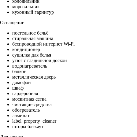
холодильник
морозильник
кухонный гарнитур
Оснащение
постельное бельё
стиральная машина
беспроводной интернет Wi-Fi
кондиционер
сушилка для белья
утюг с гладильной доской
водонагреватель
балкон
металлическая дверь
домофон
шкаф
гардеробная
москитная сетка
чистящие средства
обогреватель
ламинат
label_property_cleaner
шторы блэкаут
Для досуга