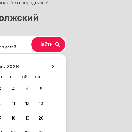
роде без посредников!
волжский
Найти
ез детей
хазия
рь 2026
чт
пт
сб
вс
3
4
5
6
0
11
12
13
7
18
19
20