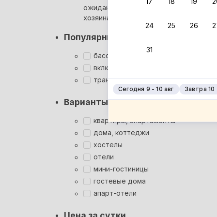
17
18
19
2
ожидания ответа от
Мгновен
хозяина
24
25
26
2
Суперхо
Популярные фильтры
Кэшбэк
31
Заброни
бассейн
Подроб
включён завтрак
трансфер
Сегодня 9 - 10 авг
Завтра 10 -
Варианты размещения
квартиры, апартаменты
дома, коттеджи
хостелы
отели
мини-гостиницы
гостевые дома
апарт-отели
Цена за сутки