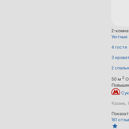
2-комна
Уютные 
4 гостя
3 крова
2 спаль
2
50 м
О
Повыше
Сук
Казань, 
Показат
161 отзы