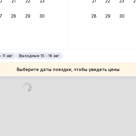
0
21
22
23
21
22
23
2
ное подтверждение брони без ожидания ответа от хозяина
7
28
29
30
28
29
30
зяин
 до 4%
руйте до 31 августа 2026 — и получите кэшбэк бонусами пос
нее
 11 авг
Выходные 15 - 16 авг
Выберите даты поездки, чтобы увидеть цены