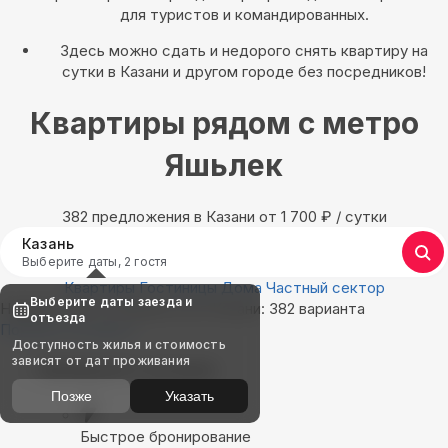
для туристов и командированных.
Здесь можно сдать и недорого снять квартиру на
сутки в Казани и другом городе без посредников!
Квартиры рядом с метро
Яшьлек
382 предложения в Казани oт 1 700
₽
/ сутки
Казань
Выберите даты, 2 гостя
Квартиры
Гостиницы
Дома
Частный сектор
Выберите даты заезда и
Найдём, где остановиться в Казани: 382 варианта
отъезда
Показать на карте
Доступность жилья и стоимость
зависят от дат проживания
Выбирайте лучшее
Позже
Указать
Быстрое бронирование